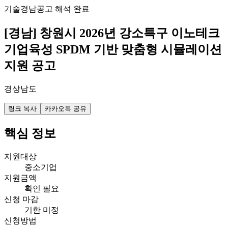
기술
경남
공고 해석 완료
[경남] 창원시 2026년 강소특구 이노테크
기업육성 SPDM 기반 맞춤형 시뮬레이션
지원 공고
경상남도
링크 복사
카카오톡 공유
핵심 정보
지원대상
중소기업
지원금액
확인 필요
신청 마감
기한 미정
신청방법