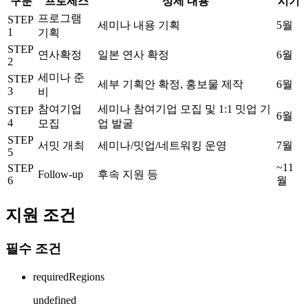
구분
프로세스
상세 내용
시기
프로그램
STEP
세미나 내용 기획
5월
1
기획
STEP
연사확정
일본 연사 확정
6월
2
세미나 준
STEP
세부 기획안 확정, 홍보물 제작
6월
3
비
참여기업
세미나 참여기업 모집 및 1:1 밋업 기
STEP
6월
4
모집
업 발굴
STEP
서밋 개최
세미나/밋업/네트워킹 운영
7월
5
~11
STEP
Follow-up
후속 지원 등
6
월
지원 조건
필수 조건
requiredRegions
undefined