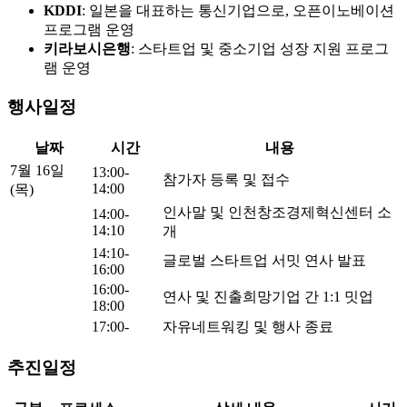
KDDI
: 일본을 대표하는 통신기업으로, 오픈이노베이션
프로그램 운영
키라보시은행
: 스타트업 및 중소기업 성장 지원 프로그
램 운영
행사일정
날짜
시간
내용
7월 16일
13:00-
참가자 등록 및 접수
14:00
(목)
인사말 및 인천창조경제혁신센터 소
14:00-
14:10
개
14:10-
글로벌 스타트업 서밋 연사 발표
16:00
16:00-
연사 및 진출희망기업 간 1:1 밋업
18:00
17:00-
자유네트워킹 및 행사 종료
추진일정