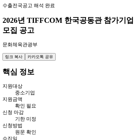
수출
전국
공고 해석 완료
2026년 TIFFCOM 한국공동관 참가기업
모집 공고
문화체육관광부
링크 복사
카카오톡 공유
핵심 정보
지원대상
중소기업
지원금액
확인 필요
신청 마감
기한 미정
신청방법
원문 확인
수집일