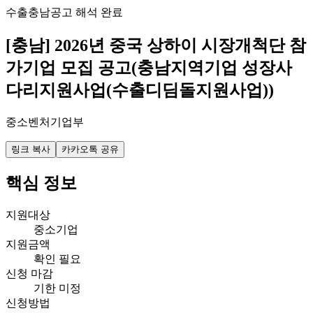
수출
충남
공고 해석 완료
[충남] 2026년 중국 상하이 시장개척단 참
가기업 모집 공고(충남지역기업 성장사
다리지원사업(수출디딤돌지원사업))
중소벤처기업부
링크 복사
카카오톡 공유
핵심 정보
지원대상
중소기업
지원금액
확인 필요
신청 마감
기한 미정
신청방법