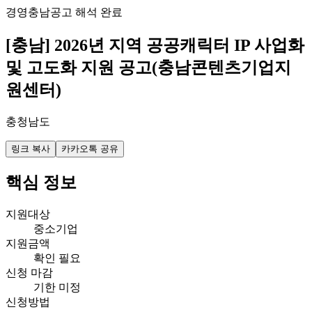
경영
충남
공고 해석 완료
[충남] 2026년 지역 공공캐릭터 IP 사업화
및 고도화 지원 공고(충남콘텐츠기업지
원센터)
충청남도
링크 복사
카카오톡 공유
핵심 정보
지원대상
중소기업
지원금액
확인 필요
신청 마감
기한 미정
신청방법