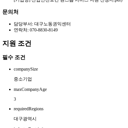
문의처
담당부서: 대구노동권익센터
연락처: 070-8830-8149
지원 조건
필수 조건
companySize
중소기업
maxCompanyAge
3
requiredRegions
대구광역시