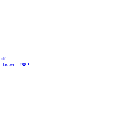
pdf
unknown · 788B