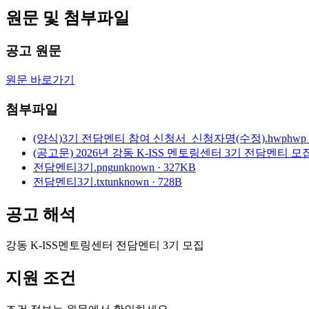
원문 및 첨부파일
공고 원문
원문 바로가기
첨부파일
(양식)3기 전담멘티 참여 신청서_신청자명(수정).hwp
hwp 
(공고문) 2026년 강동 K-ISS 멘토링센터 3기 전담멘티 모집
전담멘티3기.png
unknown · 327KB
전담멘티3기.txt
unknown · 728B
공고 해석
강동 K-ISS멘토링센터 전담멘티 3기 모집
지원 조건