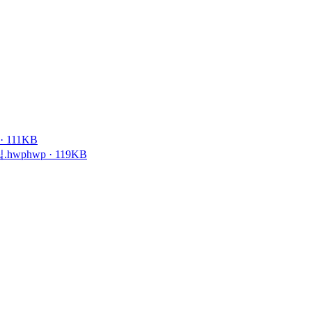
· 111KB
.hwp
hwp · 119KB