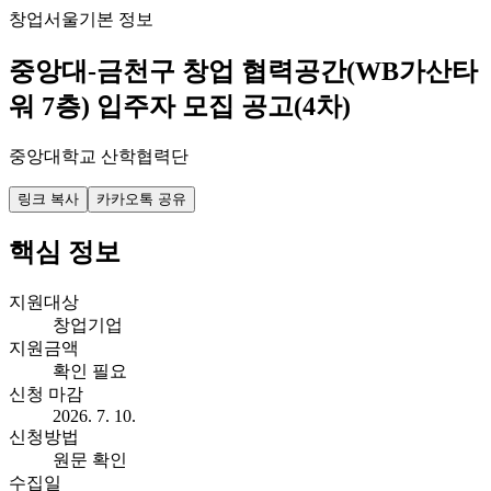
창업
서울
기본 정보
중앙대-금천구 창업 협력공간(WB가산타
워 7층) 입주자 모집 공고(4차)
중앙대학교 산학협력단
링크 복사
카카오톡 공유
핵심 정보
지원대상
창업기업
지원금액
확인 필요
신청 마감
2026. 7. 10.
신청방법
원문 확인
수집일