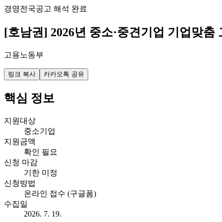
경영
전국
공고 해석 완료
[호남권] 2026년 중소·중견기업 기업맞
고용노동부
링크 복사
카카오톡 공유
핵심 정보
지원대상
중소기업
지원금액
확인 필요
신청 마감
기한 미정
신청방법
온라인 접수 (구글폼)
수집일
2026. 7. 19.