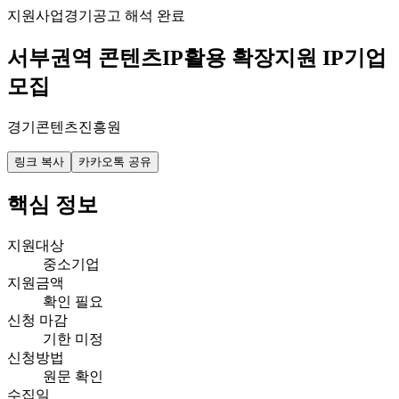
지원사업
경기
공고 해석 완료
서부권역 콘텐츠IP활용 확장지원 IP기업
모집
경기콘텐츠진흥원
링크 복사
카카오톡 공유
핵심 정보
지원대상
중소기업
지원금액
확인 필요
신청 마감
기한 미정
신청방법
원문 확인
수집일