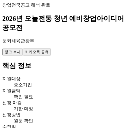
창업
전국
공고 해석 완료
2026년 오늘전통 청년 예비창업아이디어
공모전
문화체육관광부
링크 복사
카카오톡 공유
핵심 정보
지원대상
중소기업
지원금액
확인 필요
신청 마감
기한 미정
신청방법
원문 확인
수집일