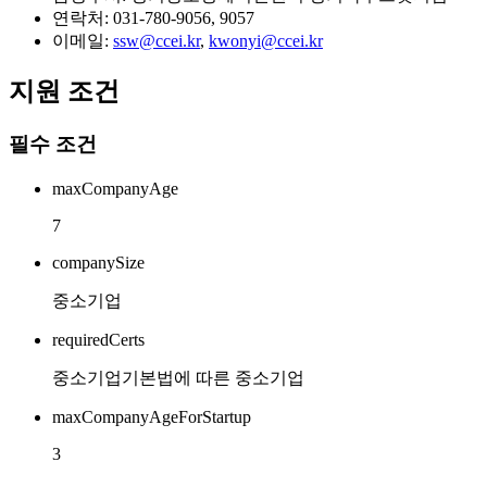
연락처: 031-780-9056, 9057
이메일:
ssw@ccei.kr
,
kwonyi@ccei.kr
지원 조건
필수 조건
maxCompanyAge
7
companySize
중소기업
requiredCerts
중소기업기본법에 따른 중소기업
maxCompanyAgeForStartup
3