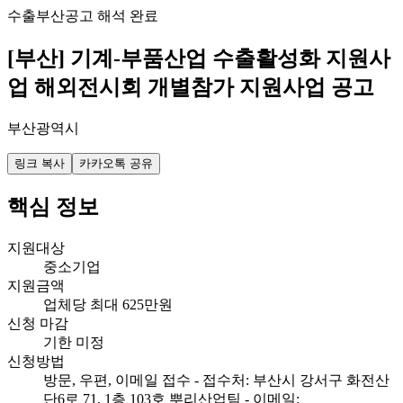
수출
부산
공고 해석 완료
[부산] 기계-부품산업 수출활성화 지원사
업 해외전시회 개별참가 지원사업 공고
부산광역시
링크 복사
카카오톡 공유
핵심 정보
지원대상
중소기업
지원금액
업체당 최대 625만원
신청 마감
기한 미정
신청방법
방문, 우편, 이메일 접수 - 접수처: 부산시 강서구 화전산
단6로 71, 1층 103호 뿌리산업팀 - 이메일: