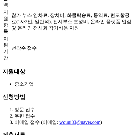
액
지
참가 부스 임차료, 장치비, 화물탁송료, 통역료, 편도항공
원
료(1사2인, 일반석), 전시부스 조성비, 온라인 플랫폼 입점
항
및 온라인 전시회 참가비용 지원
목
지
원
선착순 접수
기
간
지원대상
중소기업
신청방법
방문 접수
우편 접수
이메일 접수 (이메일:
wouni83@naver.com
)
제출서류