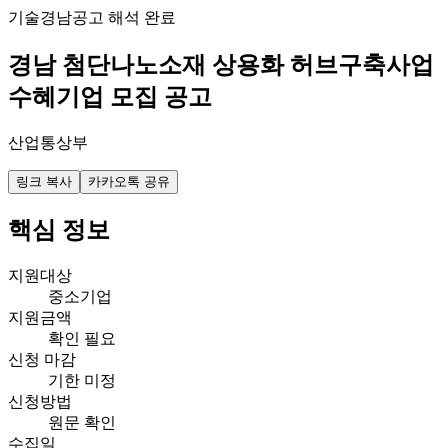
기술
경남
공고 해석 완료
경남 첨단나노소재 상용화 허브구축사업
수혜기업 모집 공고
산업통상부
링크 복사
카카오톡 공유
핵심 정보
지원대상
중소기업
지원금액
확인 필요
신청 마감
기한 미정
신청방법
원문 확인
수집일