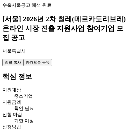
수출
서울
공고 해석 완료
[서울] 2026년 2차 칠레(메르카도리브레)
온라인 시장 진출 지원사업 참여기업 모
집 공고
서울특별시
링크 복사
카카오톡 공유
핵심 정보
지원대상
중소기업
지원금액
확인 필요
신청 마감
기한 미정
신청방법