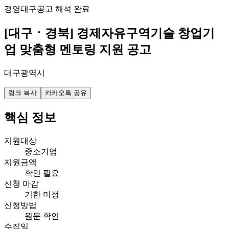
경영
대구
공고 해석 완료
[대구ㆍ경북] 경제자유구역기술 창업기
업 맞춤형 멘토링 지원 공고
대구광역시
링크 복사
카카오톡 공유
핵심 정보
지원대상
중소기업
지원금액
확인 필요
신청 마감
기한 미정
신청방법
원문 확인
수집일