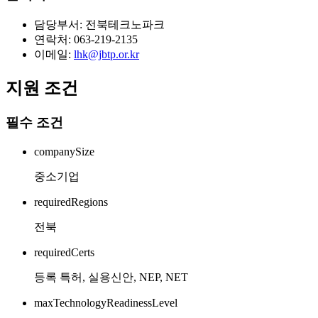
담당부서: 전북테크노파크
연락처: 063-219-2135
이메일:
lhk@jbtp.or.kr
지원 조건
필수 조건
companySize
중소기업
requiredRegions
전북
requiredCerts
등록 특허, 실용신안, NEP, NET
maxTechnologyReadinessLevel