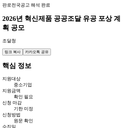
판로
전국
공고 해석 완료
2026년 혁신제품 공공조달 유공 포상 계
획 공모
조달청
링크 복사
카카오톡 공유
핵심 정보
지원대상
중소기업
지원금액
확인 필요
신청 마감
기한 미정
신청방법
원문 확인
수집일