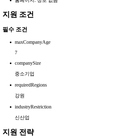
홈페이지: 정보 없음
지원 조건
필수 조건
maxCompanyAge
7
companySize
중소기업
requiredRegions
강원
industryRestriction
신산업
지원 전략