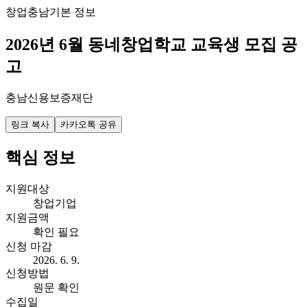
창업
충남
기본 정보
2026년 6월 동네창업학교 교육생 모집 공
고
충남신용보증재단
링크 복사
카카오톡 공유
핵심 정보
지원대상
창업기업
지원금액
확인 필요
신청 마감
2026. 6. 9.
신청방법
원문 확인
수집일