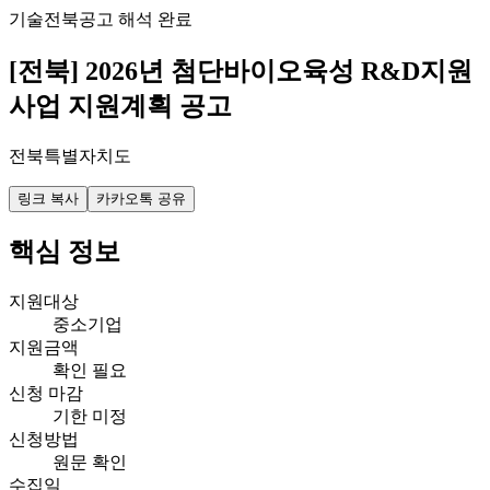
기술
전북
공고 해석 완료
[전북] 2026년 첨단바이오육성 R&D지원
사업 지원계획 공고
전북특별자치도
링크 복사
카카오톡 공유
핵심 정보
지원대상
중소기업
지원금액
확인 필요
신청 마감
기한 미정
신청방법
원문 확인
수집일