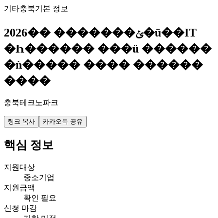
기타
충북
기본 정보
2026�� �������ݵ�ü��IT
�Һ������ ���ü ������
�ǹ����� ���� ������
����
충북테크노파크
링크 복사
카카오톡 공유
핵심 정보
지원대상
중소기업
지원금액
확인 필요
신청 마감